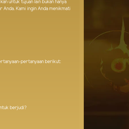
an untuk tujuan lain bukan hanya
tar Anda. Kami ingin Anda menikmati
ertanyaan-pertanyaan berikut:
ntuk berjudi?