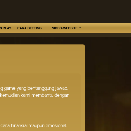
PARLAY
CARA BETTING
VIDEO-WEBSITE
ng game yang bertanggung jawab.
, kemudian kami membantu dengan
cara finansial maupun emosional.