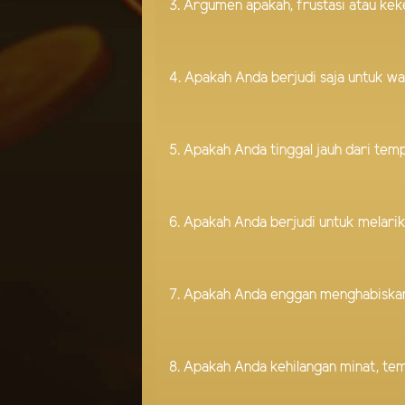
3. Argumen apakah, frustasi atau ke
4. Apakah Anda berjudi saja untuk w
5. Apakah Anda tinggal jauh dari temp
6. Apakah Anda berjudi untuk melari
7. Apakah Anda enggan menghabiskan '
8. Apakah Anda kehilangan minat, tem