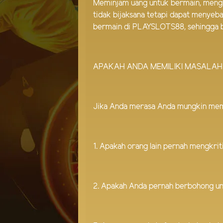
Meminjam uang untuk bermain, mengha
tidak bijaksana tetapi dapat menyeba
bermain di PLAYSLOTS88, sehingga 
APAKAH ANDA MEMILIKI MASALAH 
Jika Anda merasa Anda mungkin memil
1. Apakah orang lain pernah mengkrit
2. Apakah Anda pernah berbohong unt